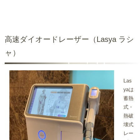
高速ダイオードレーザー（Lasya ラシ
ャ）
Las
yaは
蓄熱
式・
熱破
壊式
レー