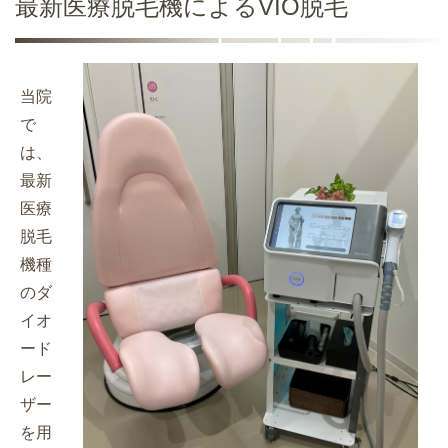
最新医療脱毛機によるVIO脱毛
当院
で
は、
最新
医療
脱毛
機種
のダ
イオ
ード
レー
ザー
を用