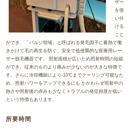
ザー
を使
い分
ける
こと
ができ、「バルジ領域」と呼ばれる発毛因子に蓄熱で働
きかけて毛の再生を防ぐ、安全で低侵襲的な医療用レー
ザー脱毛機器です。 照射面積が広いため照射時間の短縮
ができ、従来のものより痛みが少ないのが大きな特徴で
す。さらに冷却機能により-10℃までクーリング可能なた
め、照射パワーをアップできるにも かかわらず照射中の
熱さや照射後の赤みも少なくトラブルの発症頻度が低い
という特徴もあります。
所要時間