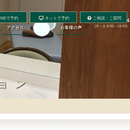
INEで予約
ネットで予約
ご相談・ご質問
080-1893-5024
[月～土 9:00～16:00]
アクセス
お客様の声
ョン