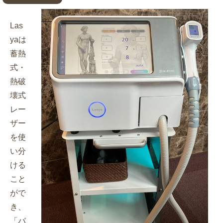
Las
yaは
蓄熱
式・
熱破
壊式
レー
ザー
を使
い分
ける
こと
がで
き、
「バ